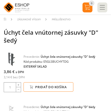
0
ZÁSUVKOVÉ VÝSUVY
PRÍSLUŠENSTVO
Úchyt čela vnútornej zásuvky "D"
šedý
Prevedenie:
Úchyt čela vnútornej zásuvky "D" šedý
Kód produktu: 05GLSBUCHYTDG
EXTERNÝ SKLAD
3,86 €
s DPH
3,14 € bez DPH
PRIDAŤ DO KOŠÍKA
Prevedenie:
Úchyt čela vnútornej zásuvky "D" biely