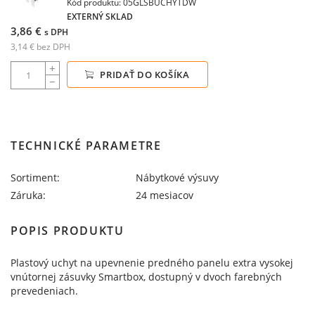
Kód produktu: 05GLSBUCHYTDW
EXTERNÝ SKLAD
3,86 €
s DPH
3,14 € bez DPH
PRIDAŤ DO KOŠÍKA
TECHNICKÉ PARAMETRE
Sortiment:
Nábytkové výsuvy
Záruka:
24 mesiacov
POPIS PRODUKTU
Plastový uchyt na upevnenie predného panelu extra vysokej
vnútornej zásuvky Smartbox, dostupný v dvoch farebných
prevedeniach.