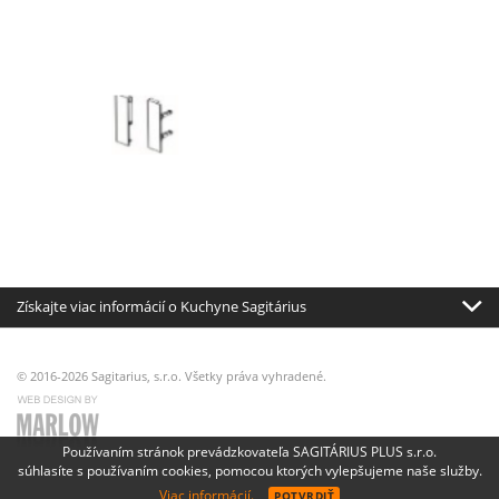
Získajte viac informácií o Kuchyne Sagitárius
© 2016-2026 Sagitarius, s.r.o. Všetky práva vyhradené.
Používaním stránok prevádzkovateľa SAGITÁRIUS PLUS s.r.o.
súhlasíte s používaním cookies, pomocou ktorých vylepšujeme naše služby.
Viac informácií.
POTVRDIŤ