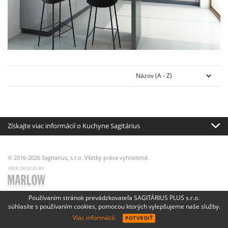
Získajte viac informácií o Kuchyne Sagitárius
© 2016-2026 Sagitarius, s.r.o. Všetky práva vyhradené.
Používaním stránok prevádzkovateľa SAGITÁRIUS PLUS s.r.o.
súhlasíte s používaním cookies, pomocou ktorých vylepšujeme naše služby.
Viac informácií.
POTVRDIŤ