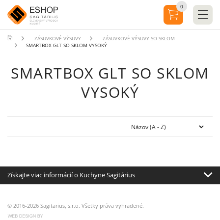
0
ZÁSUVKOVÉ VÝSUVY
ZÁSUVKOVÉ VÝSUVY SO SKLOM
SMARTBOX GLT SO SKLOM VYSOKÝ
SMARTBOX GLT SO SKLOM
VYSOKÝ
Získajte viac informácií o Kuchyne Sagitárius
© 2016-2026 Sagitarius, s.r.o. Všetky práva vyhradené.