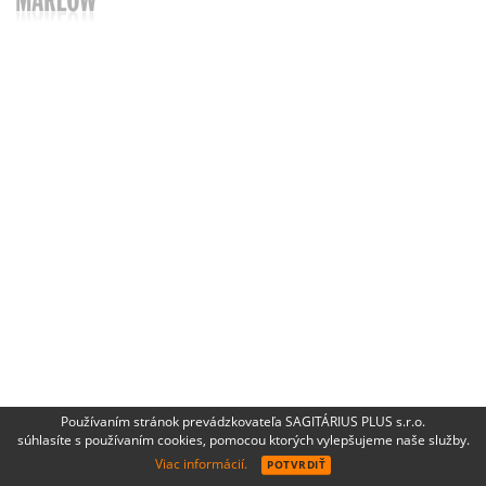
Používaním stránok prevádzkovateľa SAGITÁRIUS PLUS s.r.o.
súhlasíte s používaním cookies, pomocou ktorých vylepšujeme naše služby.
Viac informácií.
POTVRDIŤ