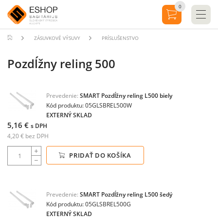
0
ZÁSUVKOVÉ VÝSUVY
PRÍSLUŠENSTVO
Pozdĺžny reling 500
Prevedenie:
SMART Pozdĺžny reling L500 biely
Kód produktu: 05GLSBREL500W
EXTERNÝ SKLAD
5,16 €
s DPH
4,20 € bez DPH
PRIDAŤ DO KOŠÍKA
Prevedenie:
SMART Pozdĺžny reling L500 šedý
Kód produktu: 05GLSBREL500G
EXTERNÝ SKLAD