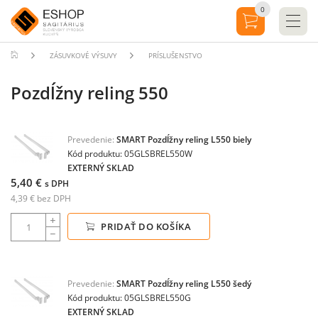
0
ZÁSUVKOVÉ VÝSUVY
PRÍSLUŠENSTVO
Pozdĺžny reling 550
Prevedenie:
SMART Pozdĺžny reling L550 biely
Kód produktu: 05GLSBREL550W
EXTERNÝ SKLAD
5,40 €
s DPH
4,39 € bez DPH
PRIDAŤ DO KOŠÍKA
Prevedenie:
SMART Pozdĺžny reling L550 šedý
Kód produktu: 05GLSBREL550G
EXTERNÝ SKLAD