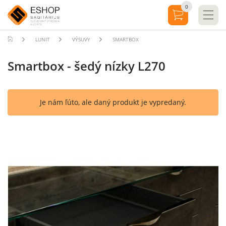
0
LUNIT
VÝSUVY
SMARTBOX
Smartbox - šedý nízky L270
Je nám ľúto, ale daný produkt je vypredaný.