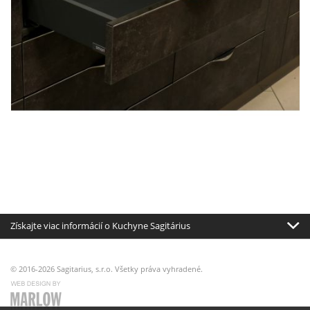
Získajte viac informácií o Kuchyne Sagitárius
© 2016-2026 Sagitarius, s.r.o. Všetky práva vyhradené.