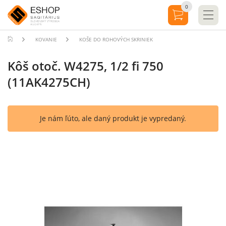
0
KOVANIE
KOŠE DO ROHOVÝCH SKRINIEK
Kôš otoč. W4275, 1/2 fi 750
(11AK4275CH)
Je nám ľúto, ale daný produkt je vypredaný.