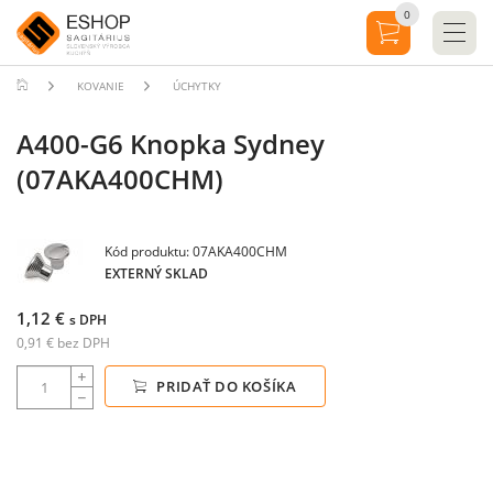
0
KOVANIE
ÚCHYTKY
A400-G6 Knopka Sydney
(07AKA400CHM)
Kód produktu: 07AKA400CHM
EXTERNÝ SKLAD
1,12 €
s DPH
0,91 € bez DPH
PRIDAŤ DO KOŠÍKA