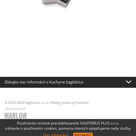
Získajte viac informácií o Kuchyne Sagitárius
© 2016-2026 Sagitarius, s.r.o. Všetky práva vyhradené.
Používaním stránok prevádzkovateľa SAGITÁRIUS PLUS s.r.o.
súhlasíte s používaním cookies, pomocou ktorých vylepšujeme naše služby.
Viac informácií.
POTVRDIŤ