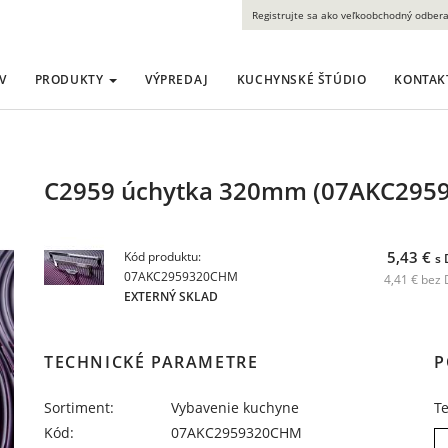
Registrujte sa ako veľkoobchodný odbera
V
PRODUKTY
VÝPREDAJ
KUCHYNSKÉ ŠTÚDIO
KONTAK
C2959 úchytka 320mm (07AKC295
5,43 €
Kód produktu:
s
07AKC2959320CHM
4,41 € bez
EXTERNÝ SKLAD
TECHNICKÉ PARAMETRE
P
Sortiment:
Vybavenie kuchyne
T
Kód:
07AKC2959320CHM