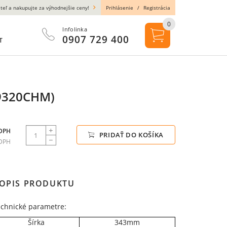
teľ a nakupujte za výhodnejšie ceny!
Prihlásenie
/
Registrácia
0
Infolinka
0907 729 400
T
9320CHM)
 DPH
PRIDAŤ DO KOŠÍKA
 DPH
OPIS PRODUKTU
echnické parametre:
Šírka
343mm