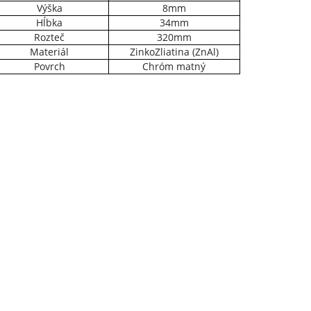
Výška
8mm
Hĺbka
34mm
Rozteč
320mm
Materiál
ZinkoZliatina (ZnAl)
Povrch
Chróm matný