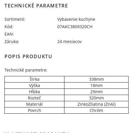
TECHNICKÉ PARAMETRE
Sortiment:
Vybavenie kuchyne
Kód:
07AKC3809320CH
EAN:
Záruka:
24 mesiacov
POPIS PRODUKTU
Technické parametre:
Šírka
338mm
Výška
18mm
Hĺbka
29mm
Rozteč
320mm
Materiál
ZinkoZliatina (ZnAl)
Povrch
Chróm