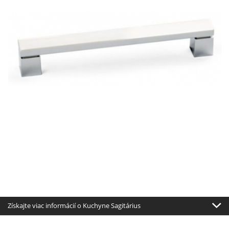
Získajte viac informácií o Kuchyne Sagitárius