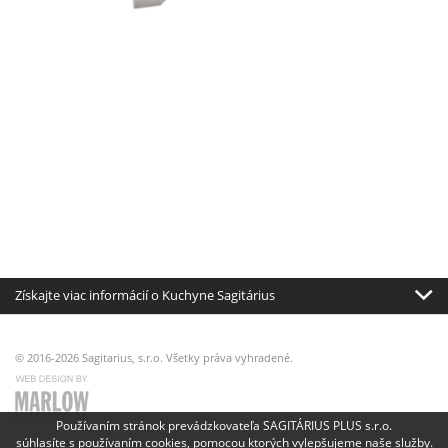
Získajte viac informácií o Kuchyne Sagitárius
© 2016-2026 Sagitarius, s.r.o. Všetky práva vyhradené.
Používaním stránok prevádzkovateľa SAGITÁRIUS PLUS s.r.o.
súhlasíte s používaním cookies, pomocou ktorých vylepšujeme naše služby.