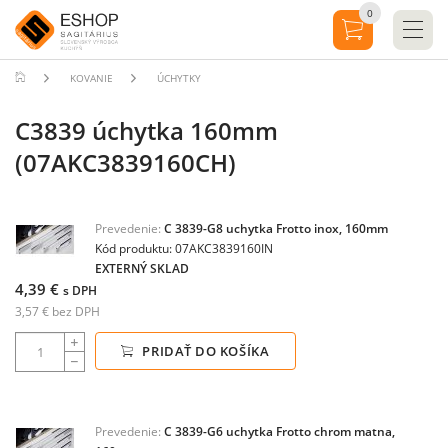
0
KOVANIE
ÚCHYTKY
C3839 úchytka 160mm
(07AKC3839160CH)
Prevedenie:
C 3839-G8 uchytka Frotto inox, 160mm
Kód produktu: 07AKC3839160IN
EXTERNÝ SKLAD
4,39 €
s DPH
3,57 € bez DPH
PRIDAŤ DO KOŠÍKA
Prevedenie:
C 3839-G6 uchytka Frotto chrom matna,