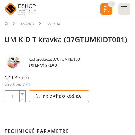
0
KOVANIE
ÚCHYTKY
UM KID T kravka (07GTUMKIDT001)
Kód produktu: 07GTUMKIDT001
EXTERNÝ SKLAD
1,11 €
s DPH
0,90 € bez DPH
PRIDAŤ DO KOŠÍKA
TECHNICKÉ PARAMETRE