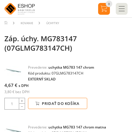
0
KOVANIE
ÚCHYTKY
Záp. úchy. MG783147
(07GLMG783147CH)
Prevedenie:
uchytka MG783 147 chrom
Kód produktu: 07GLMG783147CH
EXTERNÝ SKLAD
4,67 €
s DPH
3,80 € bez DPH
PRIDAŤ DO KOŠÍKA
Prevedenie:
uchytka MG783 147 chrom matna