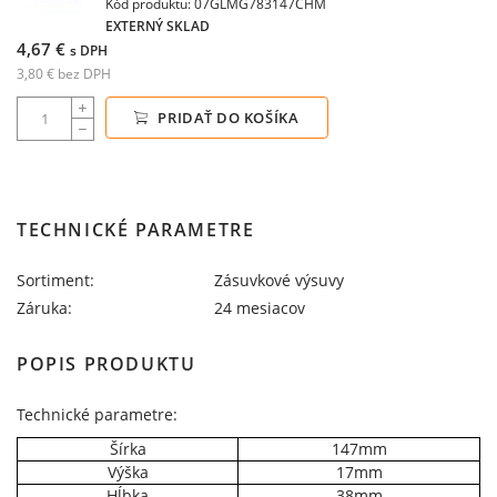
Kód produktu: 07GLMG783147CHM
EXTERNÝ SKLAD
4,67 €
s DPH
3,80 € bez DPH
PRIDAŤ DO KOŠÍKA
TECHNICKÉ PARAMETRE
Sortiment:
Zásuvkové výsuvy
Záruka:
24 mesiacov
POPIS PRODUKTU
Technické parametre:
Šírka
147mm
Výška
17mm
Hĺbka
38mm