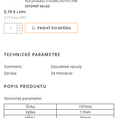
Kód produktu: 07GLMG783197CHM
EXTERNÝ SKLAD
5,10 €
s DPH
4,15 € bez DPH
PRIDAŤ DO KOŠÍKA
TECHNICKÉ PARAMETRE
Sortiment:
Zásuvkové výsuvy
Záruka:
24 mesiacov
POPIS PRODUKTU
Technické parametre:
Šírka
197mm
Výška
17mm
Hĺbka
38mm