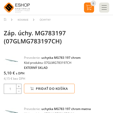
0
KOVANIE
ÚCHYTKY
Záp. úchy. MG783197
(07GLMG783197CH)
Prevedenie:
uchytka MG783 197 chrom
Kód produktu: 07GLMG783197CH
EXTERNÝ SKLAD
5,10 €
s DPH
4,15 € bez DPH
PRIDAŤ DO KOŠÍKA
Prevedenie:
uchytka MG783 197 chrom matna