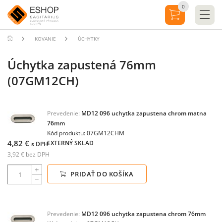
0
KOVANIE
ÚCHYTKY
Úchytka zapustená 76mm
(07GM12CH)
Prevedenie:
MD12 096 uchytka zapustena chrom matna
76mm
Kód produktu: 07GM12CHM
4,82 €
EXTERNÝ SKLAD
s DPH
3,92 € bez DPH
PRIDAŤ DO KOŠÍKA
Prevedenie:
MD12 096 uchytka zapustena chrom 76mm