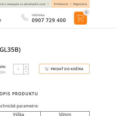
teľ a nakupujte za výhodnejšie ceny!
Prihlásenie
/
Registrácia
0
Infolinka
0907 729 400
T
2GL35B)
 DPH
PRIDAŤ DO KOŠÍKA
 DPH
OPIS PRODUKTU
echnické parametre:
Výška
50mm