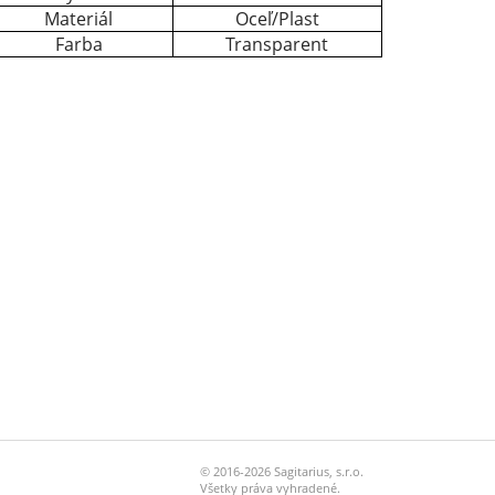
Materiál
Oceľ/Plast
Farba
Transparent
© 2016-2026 Sagitarius, s.r.o.
Všetky práva vyhradené.