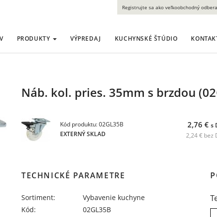
Registrujte sa ako veľkoobchodný odbera
V
PRODUKTY
VÝPREDAJ
KUCHYNSKÉ ŠTÚDIO
KONTAK
Náb. kol. pries. 35mm s brzdou (0
2,76 €
Kód produktu: 02GL35B
s
EXTERNÝ SKLAD
2,24 € bez
TECHNICKÉ PARAMETRE
P
Sortiment:
Vybavenie kuchyne
T
Kód:
02GL35B