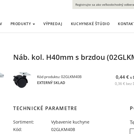
Registrujte sa ako veľkoobchodný odbera
V
PRODUKTY
VÝPREDAJ
KUCHYNSKÉ ŠTÚDIO
KONTAK
Náb. kol. H40mm s brzdou (02GLK
0,44 €
Kód produktu: 02GLKM40B
s
EXTERNÝ SKLAD
0,36 € bez
TECHNICKÉ PARAMETRE
P
Sortiment:
Vybavenie kuchyne
T
Kód:
02GLKM40B