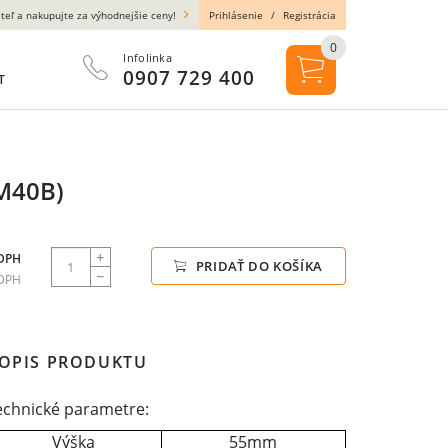
teľ a nakupujte za výhodnejšie ceny!
Prihlásenie
/
Registrácia
0
Infolinka
0907 729 400
T
M40B)
 DPH
PRIDAŤ DO KOŠÍKA
 DPH
OPIS PRODUKTU
echnické parametre:
Výška
55mm