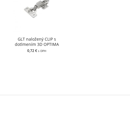
GLT naložený CLIP s
dotlmením 3D OPTIMA
(03GL09ODT3D)
0,72 €
s DPH