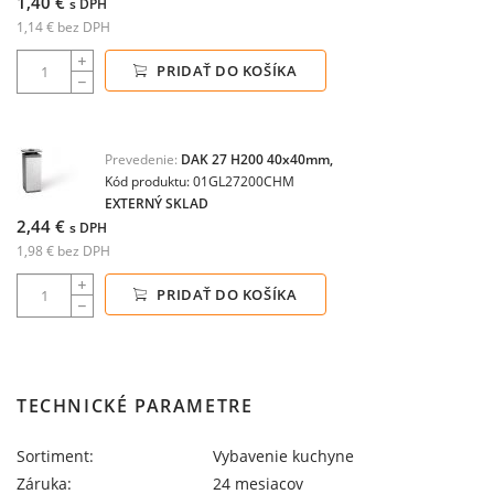
1,40 €
s DPH
1,14 € bez DPH
PRIDAŤ DO KOŠÍKA
Prevedenie:
DAK 27 H200 40x40mm,
Kód produktu: 01GL27200CHM
EXTERNÝ SKLAD
2,44 €
s DPH
1,98 € bez DPH
PRIDAŤ DO KOŠÍKA
TECHNICKÉ PARAMETRE
Sortiment:
Vybavenie kuchyne
Záruka:
24 mesiacov