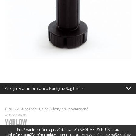
Získajte viac informácií o Kuchyne Sagitárius
© 2016-2026 Sagitarius, s.r.o. Všetky práva vyhradené.
Používaním stránok prevádzkovateľa SAGITÁRIUS PLUS s.r.o.
súhlasíte s používaním cookies, pomocou ktorých vylepšujeme naše služby.