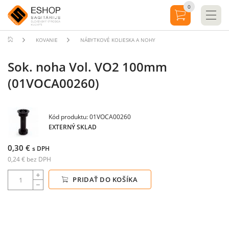
0
KOVANIE
NÁBYTKOVÉ KOLIESKA A NOHY
Sok. noha Vol. VO2 100mm
(01VOCA00260)
Kód produktu: 01VOCA00260
EXTERNÝ SKLAD
0,30 €
s DPH
0,24 € bez DPH
PRIDAŤ DO KOŠÍKA