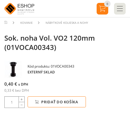
0
KOVANIE
NÁBYTKOVÉ KOLIESKA A NOHY
Sok. noha Vol. VO2 120mm
(01VOCA00343)
Kód produktu: 01VOCA00343
EXTERNÝ SKLAD
0,40 €
s DPH
0,33 € bez DPH
PRIDAŤ DO KOŠÍKA