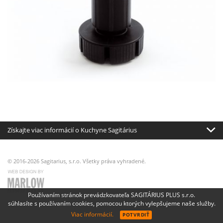
Získajte viac informácií o Kuchyne Sagitárius
© 2016-2026 Sagitarius, s.r.o. Všetky práva vyhradené.
Používaním stránok prevádzkovateľa SAGITÁRIUS PLUS s.r.o.
súhlasíte s používaním cookies, pomocou ktorých vylepšujeme naše služby.
Viac informácií.
POTVRDIŤ