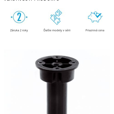
Záruka 2 roky
Ďalšie modely v sérii
Priaznivá cena