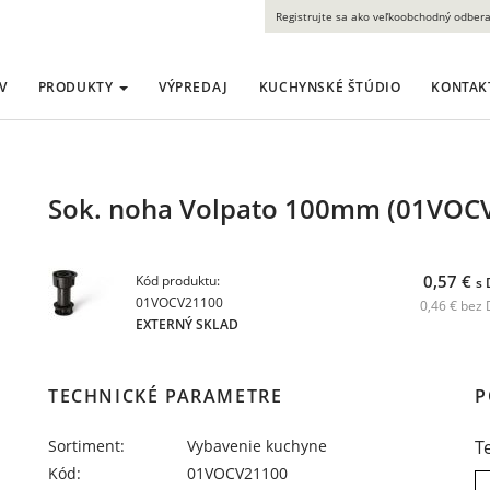
Registrujte sa ako veľkoobchodný odbera
V
PRODUKTY
VÝPREDAJ
KUCHYNSKÉ ŠTÚDIO
KONTAK
Sok. noha Volpato 100mm (01VOC
0,57 €
Kód produktu:
s
01VOCV21100
0,46 € bez
EXTERNÝ SKLAD
TECHNICKÉ PARAMETRE
P
Sortiment:
Vybavenie kuchyne
T
Kód:
01VOCV21100