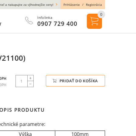
teľ a nakupujte za výhodnejšie ceny!
Prihlásenie
/
Registrácia
0
Infolinka
0907 729 400
T
V21100)
 DPH
PRIDAŤ DO KOŠÍKA
 DPH
OPIS PRODUKTU
echnické parametre:
Výška
100mm