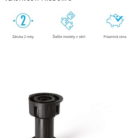
Záruka 2 roky
Ďalšie modely v sérii
Priaznivá cena