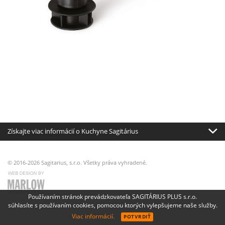
Získajte viac informácií o Kuchyne Sagitárius
© 2016-2026 Sagitarius, s.r.o. Všetky práva vyhradené.
Používaním stránok prevádzkovateľa SAGITÁRIUS PLUS s.r.o.
súhlasíte s používaním cookies, pomocou ktorých vylepšujeme naše služby.
Viac informácií.
POTVRDIŤ