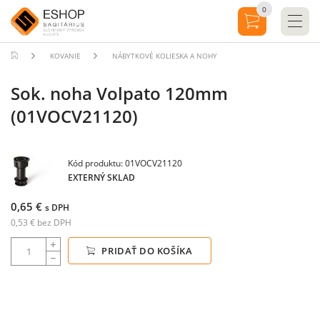
0
KOVANIE
NÁBYTKOVÉ KOLIESKA A NOHY
Sok. noha Volpato 120mm
(01VOCV21120)
Kód produktu: 01VOCV21120
EXTERNÝ SKLAD
0,65 €
s DPH
0,53 € bez DPH
PRIDAŤ DO KOŠÍKA