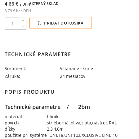
4,66 €
EXTERNÝ SKLAD
s DPH
3,79 € bez DPH
PRIDAŤ DO KOŠÍKA
TECHNICKÉ PARAMETRE
Sortiment:
Vstanané skrine
Záruka:
24 mesiacov
POPIS PRODUKTU
Technické parametre / 2bm
materiál
hliník
povrch
strieborná ,oliva,zlatá,nástrek RAL
dĺžky
2,3,4,6m
použitie pri systéme
UNI.18,UNI 10,EXCLUSIVE LINE 10