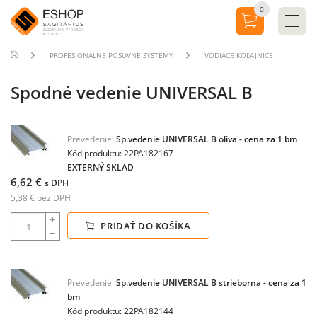
0
PROFESIONÁLNE POSUVNÉ SYSTÉMY
VODIACE KOĽAJNICE
Spodné vedenie UNIVERSAL B
Prevedenie:
Sp.vedenie UNIVERSAL B oliva - cena za 1 bm
Kód produktu: 22PA182167
EXTERNÝ SKLAD
6,62 €
s DPH
5,38 € bez DPH
PRIDAŤ DO KOŠÍKA
Prevedenie:
Sp.vedenie UNIVERSAL B strieborna - cena za 1
bm
Kód produktu: 22PA182144