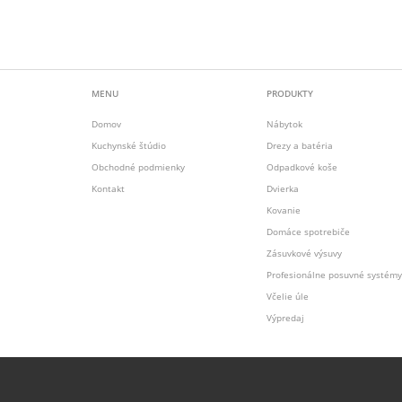
MENU
PRODUKTY
Domov
Nábytok
Kuchynské štúdio
Drezy a batéria
Obchodné podmienky
Odpadkové koše
Kontakt
Dvierka
Kovanie
Domáce spotrebiče
Zásuvkové výsuvy
Profesionálne posuvné systémy
Včelie úle
Výpredaj