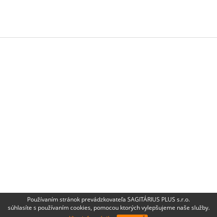
Používaním stránok prevádzkovateľa SAGITÁRIUS PLUS s.r.o.
súhlasíte s používaním cookies, pomocou ktorých vylepšujeme naše služby.