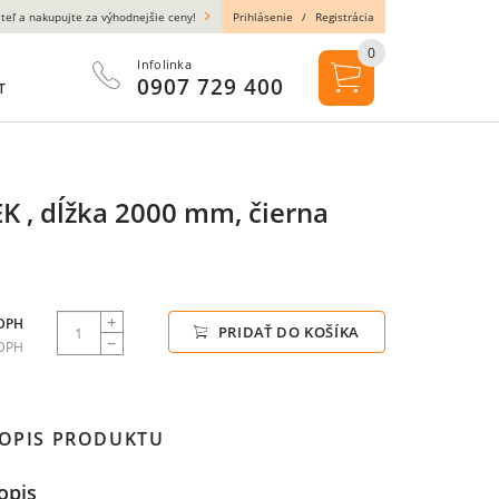
teľ a nakupujte za výhodnejšie ceny!
Prihlásenie
/
Registrácia
0
Infolinka
0907 729 400
T
K , dĺžka 2000 mm, čierna
 DPH
PRIDAŤ DO KOŠÍKA
 DPH
OPIS PRODUKTU
opis