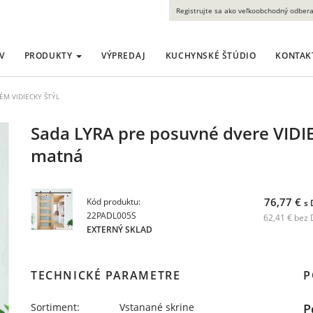
Registrujte sa ako veľkoobchodný odbera
V
PRODUKTY
VÝPREDAJ
KUCHYNSKÉ ŠTÚDIO
KONTAK
ÉM VIDIECKY ŠTÝL
Sada LYRA pre posuvné dvere VIDIE
matná
76,77 €
Kód produktu:
s
22PADL005S
62,41 € bez
EXTERNÝ SKLAD
TECHNICKÉ PARAMETRE
P
Sortiment:
Vstanané skrine
P