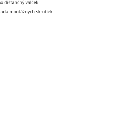
5x dištančný valček
sada montážnych skrutiek.