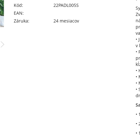
Kód:
22PADL005S
Sy
EAN:
Z
ná
Záruka:
24 mesiacov
pr
v
•
v 
• 
p
k
• 
•
•
• 
dr
Sa
• 
• 
• 