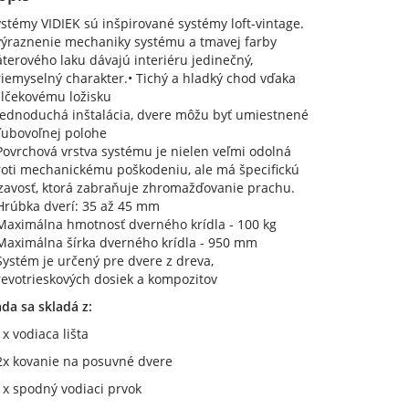
stémy VIDIEK sú inšpirované systémy loft-vintage.
výraznenie mechaniky systému a tmavej farby
terového laku dávajú interiéru jedinečný,
iemyselný charakter.• Tichý a hladký chod vďaka
alčekovému ložisku
 Jednoduchá inštalácia, dvere môžu byť umiestnené
ľubovoľnej polohe
Povrchová vrstva systému je nielen veľmi odolná
roti mechanickému poškodeniu, ale má špecifickú
ĺzavosť, ktorá zabraňuje zhromažďovanie prachu.
Hrúbka dverí: 35 až 45 mm
 Maximálna hmotnosť dverného krídla - 100 kg
 Maximálna šírka dverného krídla - 950 mm
Systém je určený pre dvere z dreva,
evotrieskových dosiek a kompozitov
da sa skladá z:
1x vodiaca lišta
2x kovanie na posuvné dvere
1x spodný vodiaci prvok