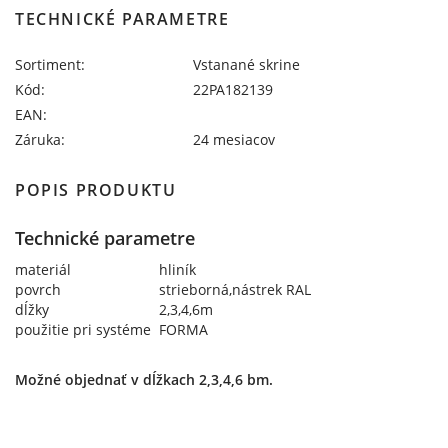
TECHNICKÉ PARAMETRE
Sortiment:
Vstanané skrine
Kód:
22PA182139
EAN:
Záruka:
24 mesiacov
POPIS PRODUKTU
Technické parametre
materiál
hliník
povrch
strieborná,nástrek RAL
dĺžky
2,3,4,6m
použitie pri systéme
FORMA
Možné objednať v dĺžkach 2,3,4,6 bm.