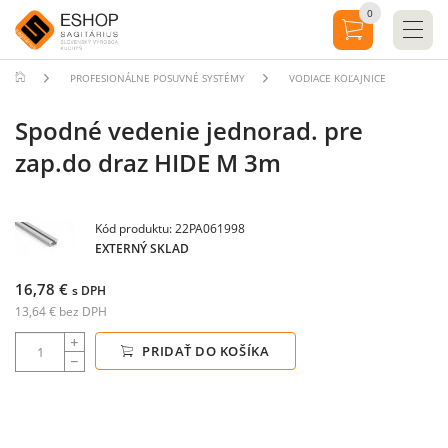
0
PROFESIONÁLNE POSUVNÉ SYSTÉMY
VODIACE KOĽAJNICE
Spodné vedenie jednorad. pre
zap.do draz HIDE M 3m
Kód produktu: 22PA061998
EXTERNÝ SKLAD
16,78 €
s DPH
13,64 € bez DPH
PRIDAŤ DO KOŠÍKA