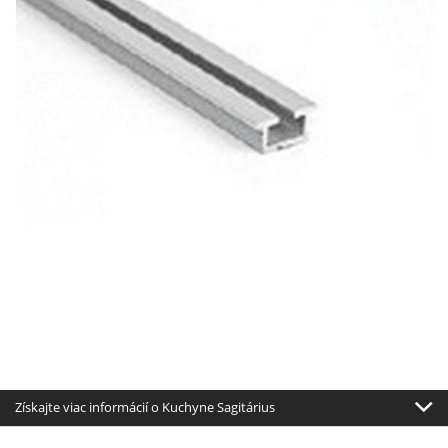
Získajte viac informácií o Kuchyne Sagitárius