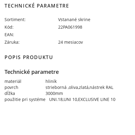
TECHNICKÉ PARAMETRE
Sortiment:
Vstanané skrine
Kód:
22PA061998
EAN:
Záruka:
24 mesiacov
POPIS PRODUKTU
Technické parametre
materiál
hliník
povrch
strieborná ,oliva,zlatá,nástrek RAL
dĺžka
3000mm
použitie pri systéme
UNI.18,UNI 10,EXCLUSIVE LINE 10