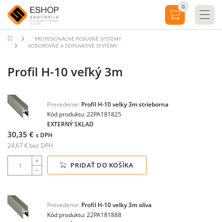
0
PROFESIONÁLNE POSUVNÉ SYSTÉMY
VODOROVNÉ A DOPLNKOVÉ SYSTÉMY
Profil H-10 veľký 3m
Prevedenie:
Profil H-10 velky 3m strieborna
Kód produktu: 22PA181825
EXTERNÝ SKLAD
30,35 €
s DPH
24,67 € bez DPH
PRIDAŤ DO KOŠÍKA
Prevedenie:
Profil H-10 velky 3m oliva
Kód produktu: 22PA181888