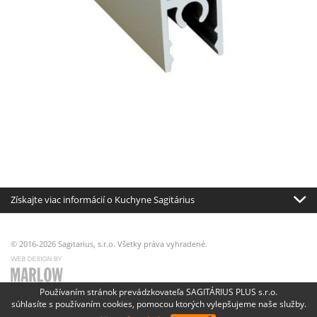
Získajte viac informácií o Kuchyne Sagitárius
© 2016-2026 Sagitarius, s.r.o. Všetky práva vyhradené.
Používaním stránok prevádzkovateľa SAGITÁRIUS PLUS s.r.o.
súhlasíte s používaním cookies, pomocou ktorých vylepšujeme naše služby.