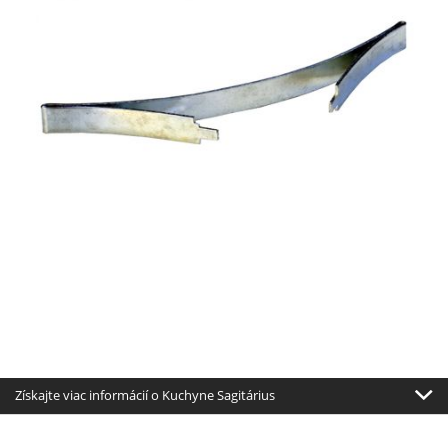
Získajte viac informácií o Kuchyne Sagitárius