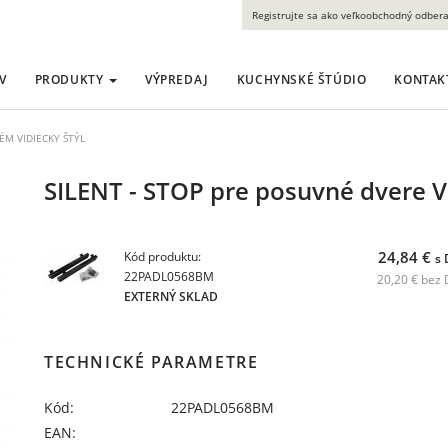
Registrujte sa ako veľkoobchodný odbera
V
PRODUKTY
VÝPREDAJ
KUCHYNSKÉ ŠTÚDIO
KONTAK
ÉM VIDIECKY ŠTÝL
SILENT - STOP pre posuvné dvere V
24,84 €
Kód produktu:
s
22PADL0568BM
20,20 € bez
EXTERNÝ SKLAD
TECHNICKÉ PARAMETRE
Kód:
22PADL0568BM
EAN: