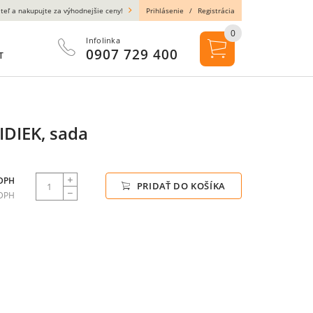
teľ a nakupujte za výhodnejšie ceny!
Prihlásenie
/
Registrácia
0
Infolinka
0907 729 400
T
IDIEK, sada
 DPH
PRIDAŤ DO KOŠÍKA
 DPH