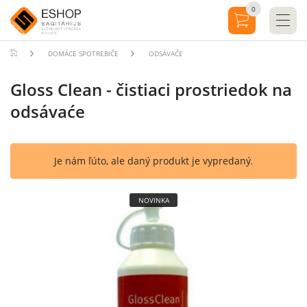
0
DOMÁCE SPOTREBIČE
ODSÁVAČE
Gloss Clean - čistiaci prostriedok na
odsávaće
Je nám ľúto, ale daný produkt je vypredaný.
NOVINKA