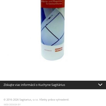
Získajte viac informácií o Kuchyne Sagitárius
© 2016-2026 Sagitarius, s.r.o. Všetky práva vyhradené.