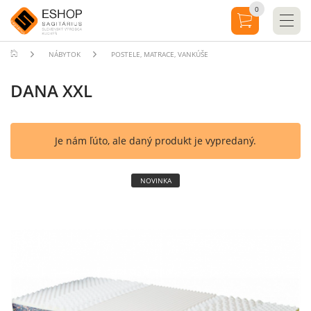
0
NÁBYTOK
POSTELE, MATRACE, VANKÚŠE
DANA XXL
Je nám ľúto, ale daný produkt je vypredaný.
NOVINKA