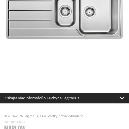
Získajte viac informácií o Kuchyne Sagitárius
© 2016-2026 Sagitarius, s.r.o. Všetky práva vyhradené.