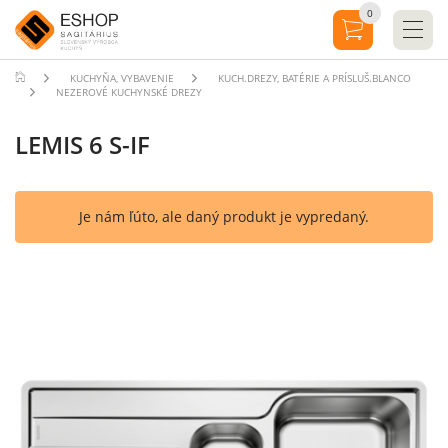
0
KUCHYŇA, VYBAVENIE
KUCH.DREZY, BATÉRIE A PRÍSLUŠ.BLANCO
NEZEROVÉ KUCHYNSKÉ DREZY
LEMIS 6 S-IF
Je nám ľúto, ale daný produkt je vypredaný.