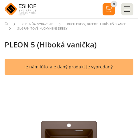
0
KUCHYŇA, VYBAVENIE
KUCH.DREZY, BATÉRIE A PRÍSLUŠ.BLANCO
SILGRANITOVÉ KUCHYNSKÉ DREZY
PLEON 5 (Hlboká vanička)
Je nám ľúto, ale daný produkt je vypredaný.