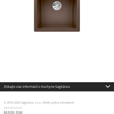
Získajte viac informácií o Kuchyne Sagitárius
© 2016-2026 Sagitarius, s.r.o. Všetky práva vyhradené.