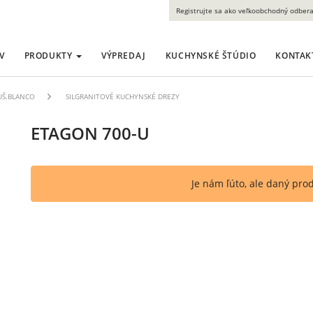
Registrujte sa ako veľkoobchodný odbera
V
PRODUKTY
VÝPREDAJ
KUCHYNSKÉ ŠTÚDIO
KONTAK
LUŠ.BLANCO
SILGRANITOVÉ KUCHYNSKÉ DREZY
ETAGON 700-U
Je nám ľúto, ale daný pro