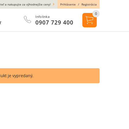
teľ a nakupujte za výhodnejšie ceny!
Prihlásenie
/
Registrácia
0
Infolinka
0907 729 400
T
dukt je vypredaný.