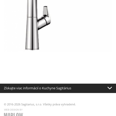
Získajte viac informácií o Kuchyne Sagitárius
© 2016-2026 Sagitarius, s.r.o. Všetky práva vyhradené.