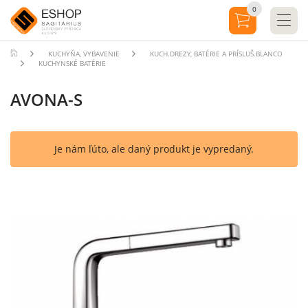
0
KUCHYŇA, VYBAVENIE
KUCH.DREZY, BATÉRIE A PRÍSLUŠ.BLANCO
KUCHYNSKÉ BATÉRIE
AVONA-S
Je nám ľúto, ale daný produkt je vypredaný.