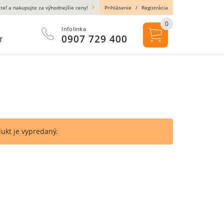
teľ a nakupujte za výhodnejšie ceny!
Prihlásenie
/
Registrácia
0
Infolinka
0907 729 400
T
dukt je vypredaný.