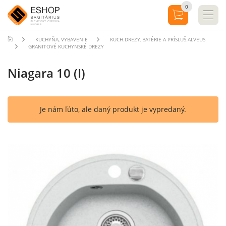
0
KUCHYŇA, VYBAVENIE
KUCH.DREZY, BATÉRIE A PRÍSLUŠ.ALVEUS
GRANITOVÉ KUCHYNSKÉ DREZY
Niagara 10 (I)
Je nám ľúto, ale daný produkt je vypredaný.