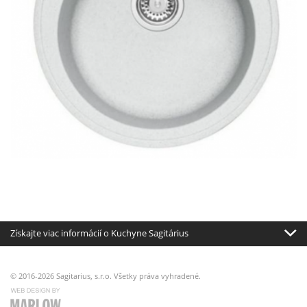
Získajte viac informácií o Kuchyne Sagitárius
© 2016-2026 Sagitarius, s.r.o. Všetky práva vyhradené.