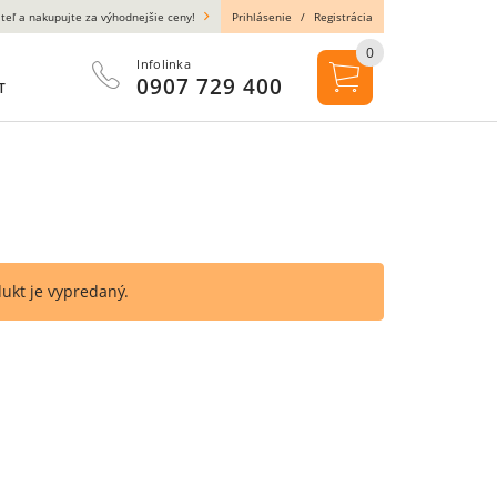
teľ a nakupujte za výhodnejšie ceny!
Prihlásenie
/
Registrácia
0
Infolinka
0907 729 400
T
dukt je vypredaný.