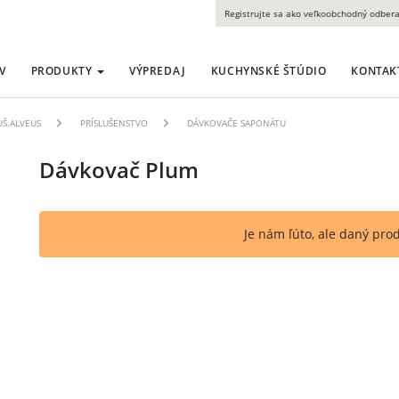
Registrujte sa ako veľkoobchodný odbera
V
PRODUKTY
VÝPREDAJ
KUCHYNSKÉ ŠTÚDIO
KONTAK
UŠ.ALVEUS
PRÍSLUŠENSTVO
DÁVKOVAČE SAPONÁTU
Dávkovač Plum
Je nám ľúto, ale daný pro