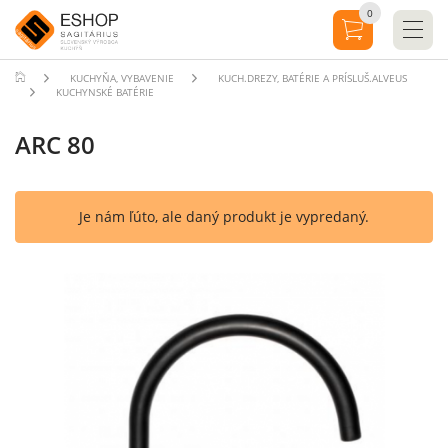
0
KUCHYŇA, VYBAVENIE
KUCH.DREZY, BATÉRIE A PRÍSLUŠ.ALVEUS
KUCHYNSKÉ BATÉRIE
ARC 80
Je nám ľúto, ale daný produkt je vypredaný.