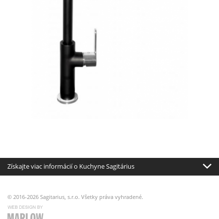
Získajte viac informácií o Kuchyne Sagitárius
© 2016-2026 Sagitarius, s.r.o. Všetky práva vyhradené.