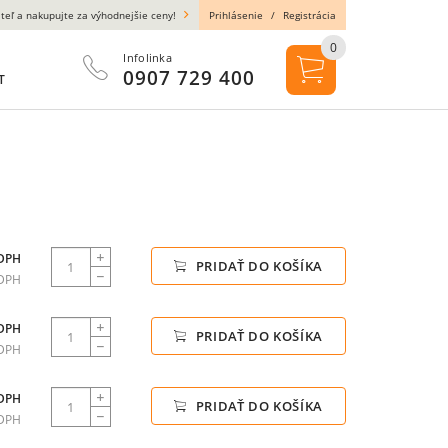
teľ a nakupujte za výhodnejšie ceny!
Prihlásenie
/
Registrácia
0
Infolinka
0907 729 400
T
 DPH
PRIDAŤ DO KOŠÍKA
 DPH
 DPH
PRIDAŤ DO KOŠÍKA
 DPH
 DPH
PRIDAŤ DO KOŠÍKA
 DPH