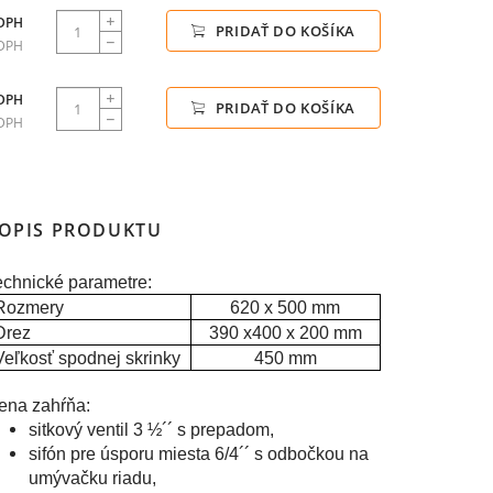
 DPH
PRIDAŤ DO KOŠÍKA
 DPH
 DPH
PRIDAŤ DO KOŠÍKA
 DPH
OPIS PRODUKTU
echnické parametre:
Rozmery
620 x 500 mm
Drez
390 x400 x 200 mm
Veľkosť spodnej skrinky
450 mm
ena zahŕňa:
sitkový ventil 3 ½´´ s prepadom,
sifón pre úsporu miesta 6/4´´ s odbočkou na
umývačku riadu,