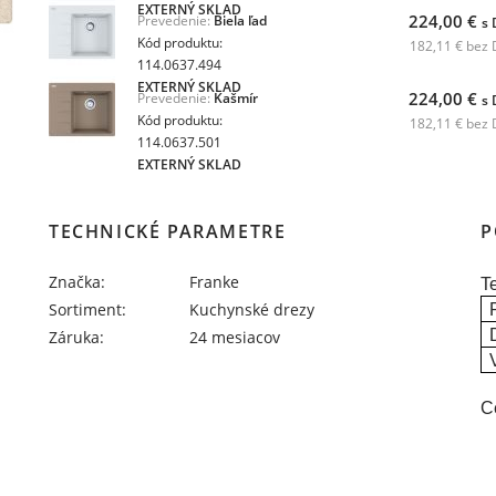
EXTERNÝ SKLAD
224,00 €
Prevedenie:
Biela ľad
s
Kód produktu:
182,11 € bez
114.0637.494
EXTERNÝ SKLAD
224,00 €
Prevedenie:
Kašmír
s
Kód produktu:
182,11 € bez
114.0637.501
EXTERNÝ SKLAD
TECHNICKÉ PARAMETRE
P
Značka:
Franke
T
Sortiment:
Kuchynské drezy
Záruka:
24 mesiacov
C