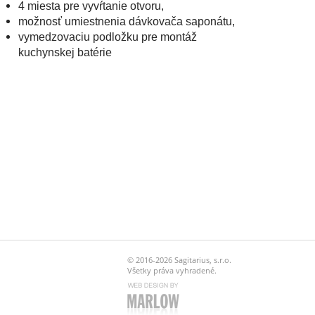
4 miesta pre vyvŕtanie otvoru,
možnosť umiestnenia dávkovača saponátu,
vymedzovaciu podložku pre montáž
kuchynskej batérie
© 2016-2026 Sagitarius, s.r.o.
Všetky práva vyhradené.