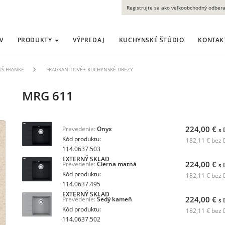
Registrujte sa ako veľkoobchodný odbera
V
PRODUKTY
VÝPREDAJ
KUCHYNSKÉ ŠTÚDIO
KONTAK
LUŠ.FRANKE
FRAGRANITOVÉ+ KUCHYNSKÉ DREZY
MRG 611
224,00 €
Prevedenie:
Onyx
s
Kód produktu:
182,11 € bez
114.0637.503
EXTERNÝ SKLAD
224,00 €
Prevedenie:
Čierna matná
s
Kód produktu:
182,11 € bez
114.0637.495
EXTERNÝ SKLAD
224,00 €
Prevedenie:
Šedý kameň
s
Kód produktu:
182,11 € bez
114.0637.502