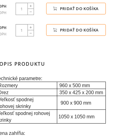
 DPH
PRIDAŤ DO KOŠÍKA
 DPH
 DPH
PRIDAŤ DO KOŠÍKA
 DPH
OPIS PRODUKTU
echnické parametre:
Rozmery
960 x 500 mm
Drez
350 x 425 x 200 mm
Veľkosť spodnej
900 x 900 mm
rohovej skrinky
eľkosť spodnej rohovej
1050 x 1050 mm
krinky
ena zahŕňa: