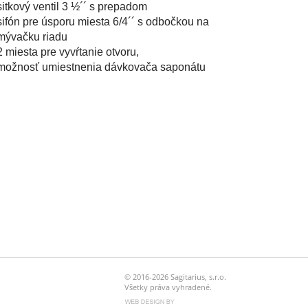
sitkový ventil 3 ½´´ s prepadom
sifón pre úsporu miesta 6/4´´ s odbočkou na
mývačku riadu
2 miesta pre vyvŕtanie otvoru,
možnosť umiestnenia dávkovača saponátu
© 2016-2026 Sagitarius, s.r.o.
Všetky práva vyhradené.