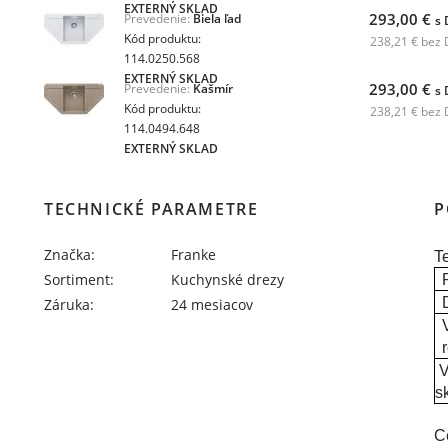
EXTERNÝ SKLAD
293,00 €
Prevedenie:
Biela ľad
s
Kód produktu:
238,21 € bez
114.0250.568
EXTERNÝ SKLAD
293,00 €
Prevedenie:
Kašmír
s
Kód produktu:
238,21 € bez
114.0494.648
EXTERNÝ SKLAD
TECHNICKÉ PARAMETRE
P
Značka:
Franke
T
Sortiment:
Kuchynské drezy
Záruka:
24 mesiacov
V
s
C