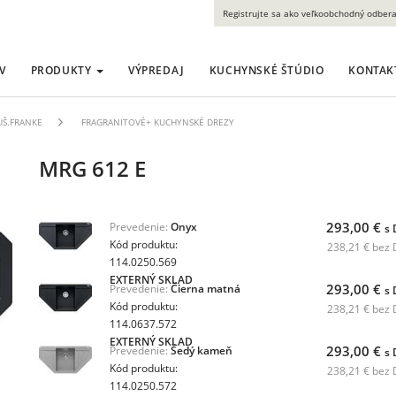
Registrujte sa ako veľkoobchodný odbera
V
PRODUKTY
VÝPREDAJ
KUCHYNSKÉ ŠTÚDIO
KONTAK
LUŠ.FRANKE
FRAGRANITOVÉ+ KUCHYNSKÉ DREZY
MRG 612 E
293,00 €
Prevedenie:
Onyx
s
Kód produktu:
238,21 € bez
114.0250.569
EXTERNÝ SKLAD
293,00 €
Prevedenie:
Čierna matná
s
Kód produktu:
238,21 € bez
114.0637.572
EXTERNÝ SKLAD
293,00 €
Prevedenie:
Šedý kameň
s
Kód produktu:
238,21 € bez
114.0250.572