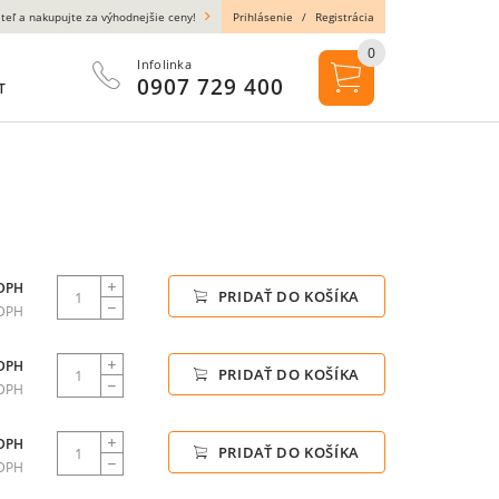
teľ a nakupujte za výhodnejšie ceny!
Prihlásenie
/
Registrácia
0
Infolinka
0907 729 400
T
 DPH
PRIDAŤ DO KOŠÍKA
 DPH
 DPH
PRIDAŤ DO KOŠÍKA
 DPH
 DPH
PRIDAŤ DO KOŠÍKA
 DPH