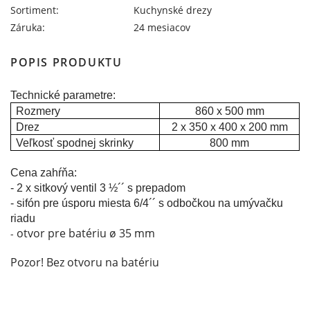
Sortiment:
Kuchynské drezy
Záruka:
24 mesiacov
POPIS PRODUKTU
Technické parametre:
Rozmery
860 x 500 mm
Drez
2 x 350 x 400 x 200 mm
Veľkosť spodnej skrinky
800 mm
Cena zahŕňa:
- 2 x sitkový ventil 3 ½´´ s prepadom
-
sifón pre úsporu miesta 6/4´´ s odbočkou na umývačku
riadu
otvor pre batériu ø 35 mm
-
Pozor! Bez otvoru na batériu