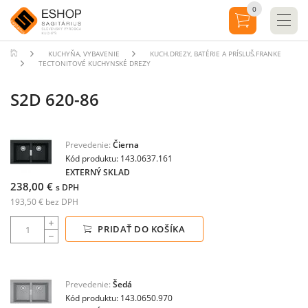
0
KUCHYŇA, VYBAVENIE
KUCH.DREZY, BATÉRIE A PRÍSLUŠ.FRANKE
TECTONITOVÉ KUCHYNSKÉ DREZY
S2D 620-86
Prevedenie:
Čierna
Kód produktu: 143.0637.161
EXTERNÝ SKLAD
238,00 €
s DPH
193,50 € bez DPH
PRIDAŤ DO KOŠÍKA
Prevedenie:
Šedá
Kód produktu: 143.0650.970