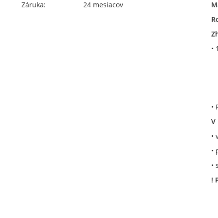
Záruka:
24 mesiacov
M
R
Z
• 
-
-
-
• 
V 
• 
• 
• 
! 