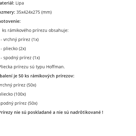
ateriál:
Lipa
ozmery:
35x424x275 (mm)
hotovenie:
1 ks rámikového prírezu obsahuje:
 vrchný prírez (1x)
 pliecko (2x)
 spodný prírez (1x)
Pliecka prírezu sú typu Hoffman.
balení je 50 ks rámikových prírezov:
vrchný prírez (50x)
pliecko (100x)
spodný prírez (50x)
Prírezy nie sú poskladané a nie sú nadrôtikované !