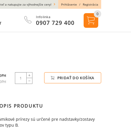
teľ a nakupujte za výhodnejšie ceny!
Prihlásenie
/
Registrácia
0
Infolinka
0907 729 400
T
 DPH
PRIDAŤ DO KOŠÍKA
 DPH
OPIS PRODUKTU
ámikové prírezy sú určené pre nadstavky/zostavy
ov typu B.