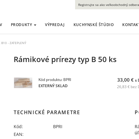
Registrujte sa ako veľkoobchodný odbera
V
PRODUKTY
VÝPREDAJ
KUCHYNSKÉ ŠTÚDIO
KONTAK
Ľ B10 - ZATEPLENÝ
Rámikové prírezy typ B 50 ks
33,00 €
Kód produktu: BPRI
s
EXTERNÝ SKLAD
26,83 € bez
TECHNICKÉ PARAMETRE
P
Kód:
BPRI
R
úľ
EAN: