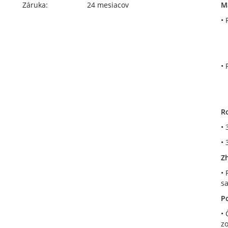
Záruka:
24 mesiacov
Ma
• 
-
-
• 
-
-
R
•
• 
Z
• 
sa
Po
• 
zo