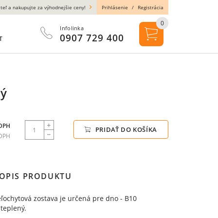
teľ a nakupujte za výhodnejšie ceny!
Prihlásenie
/
Registrácia
0
Infolinka
0907 729 400
T
ný
 DPH
PRIDAŤ DO KOŠÍKA
 DPH
OPIS PRODUKTU
ľochytová zostava je určená pre dno - B10
teplený.