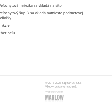
Peľochytová mriežka sa vkladá na sito.
Peľochytový šuplík sa vkladá namiesto podmetovej
dložky.
nkcie:
Zber peľu.
© 2016-2026 Sagitarius, s.r.o.
Všetky práva vyhradené.