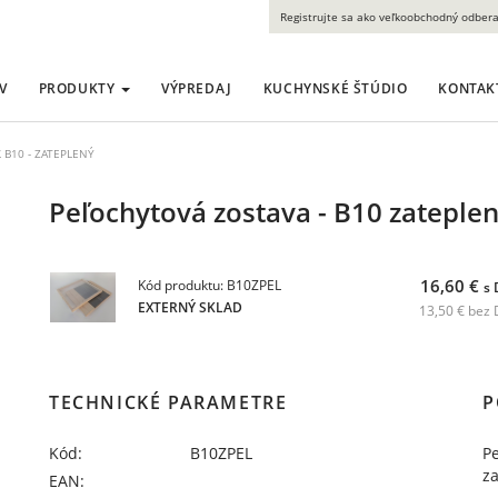
Registrujte sa ako veľkoobchodný odbera
V
PRODUKTY
VÝPREDAJ
KUCHYNSKÉ ŠTÚDIO
KONTAK
Ľ B10 - ZATEPLENÝ
Peľochytová zostava - B10 zateple
16,60 €
Kód produktu: B10ZPEL
s
EXTERNÝ SKLAD
13,50 € bez
TECHNICKÉ PARAMETRE
P
Kód:
B10ZPEL
Pe
za
EAN: