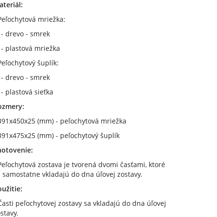
teriál:
Peľochytová mriežka:
 drevo - smrek
 plastová mriežka
Peľochytový šuplík:
 drevo - smrek
 plastová sieťka
ozmery:
 391x450x25 (mm) - peľochytová mriežka
391x475x25 (mm) - peľochytový šuplík
hotovenie:
Peľochytová zostava je tvorená dvomi časťami, ktoré
 samostatne vkladajú do dna úľovej zostavy.
užitie:
Časti peľochytovej zostavy sa vkladajú do dna úľovej
stavy.