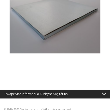
Získajte viac informácií o Kuchyne Sagitárius
© 2016-2026 Sagitarius, s.r.o. Všetky práva vyhradené.