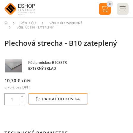
0
VČELIE ÚLE
VČELIE ÚLE ZATEPLENÉ
VČELÍ ÚĽ B10 - ZATEPLENÝ
Plechová strecha - B10 zateplený
Kód produktu: B10ZSTR
EXTERNÝ SKLAD
10,70 €
s DPH
8,70 € bez DPH
PRIDAŤ DO KOŠÍKA