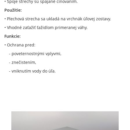
• Spoje strechy sú spájané cínovaním.
Použitie:
• Plechová strecha sa ukladá na vrchnák úľovej zostavy.
• Vhodné zaťažiť ťažidlom primeranej váhy.
Funkcie:
• Ochrana pred:
- poveternostnými vplyvmi,
- znečistením,
- vniknutím vody do úľa.