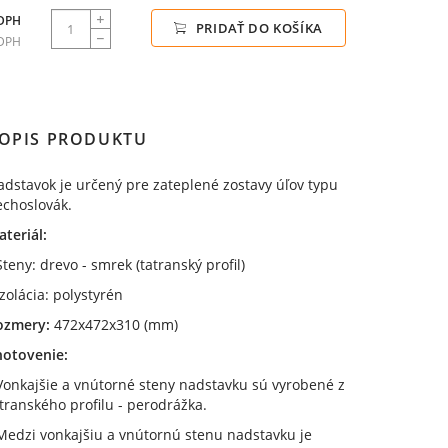
 DPH
PRIDAŤ DO KOŠÍKA
 DPH
OPIS PRODUKTU
dstavok je určený pre zateplené zostavy úľov typu
echoslovák.
teriál:
Steny: drevo - smrek (tatranský profil)
Izolácia: polystyrén
ozmery:
472x472x310 (mm)
hotovenie:
Vonkajšie a vnútorné steny nadstavku sú vyrobené z
tranského profilu - perodrážka.
Medzi vonkajšiu a vnútornú stenu nadstavku je