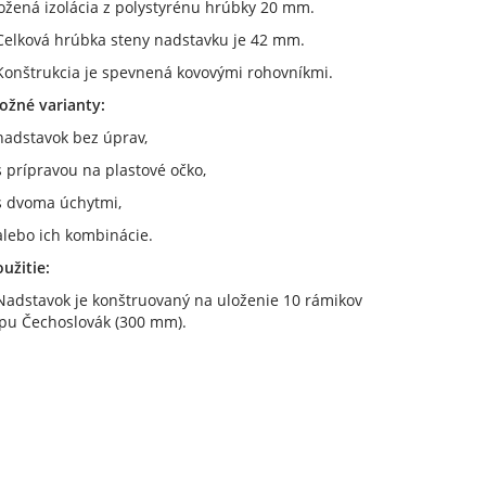
ožená izolácia z polystyrénu hrúbky 20 mm.
 Celková hrúbka steny nadstavku je 42 mm.
Konštrukcia je spevnená kovovými rohovníkmi.
ožné varianty:
nadstavok bez úprav,
s prípravou na plastové očko,
s dvoma úchytmi,
alebo ich kombinácie.
užitie:
Nadstavok je konštruovaný na uloženie 10 rámikov
ypu Čechoslovák (300 mm).