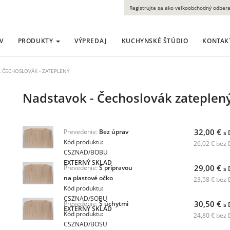
Registrujte sa ako veľkoobchodný odbera
V
PRODUKTY
VÝPREDAJ
KUCHYNSKÉ ŠTÚDIO
KONTAK
Ľ ČECHOSLOVÁK - ZATEPLENÝ
Nadstavok - Čechoslovák zateplen
32,00 €
Prevedenie:
Bez úprav
s
Kód produktu:
26,02 € bez
CSZNAD/BOBU
EXTERNÝ SKLAD
29,00 €
Prevedenie:
S prípravou
s
na plastové očko
23,58 € bez
Kód produktu:
CSZNAD/SOBU
30,50 €
Prevedenie:
S úchytmi
s
EXTERNÝ SKLAD
Kód produktu:
24,80 € bez
CSZNAD/BOSU