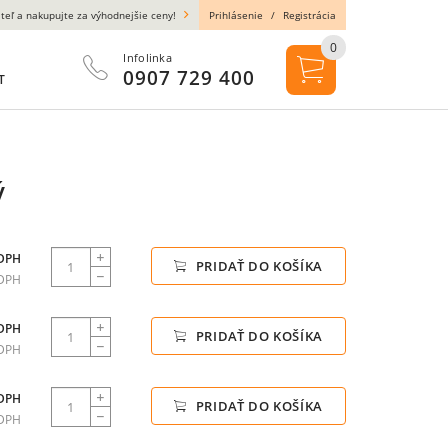
teľ a nakupujte za výhodnejšie ceny!
Prihlásenie
/
Registrácia
0
Infolinka
0907 729 400
T
ý
 DPH
PRIDAŤ DO KOŠÍKA
 DPH
 DPH
PRIDAŤ DO KOŠÍKA
 DPH
 DPH
PRIDAŤ DO KOŠÍKA
 DPH