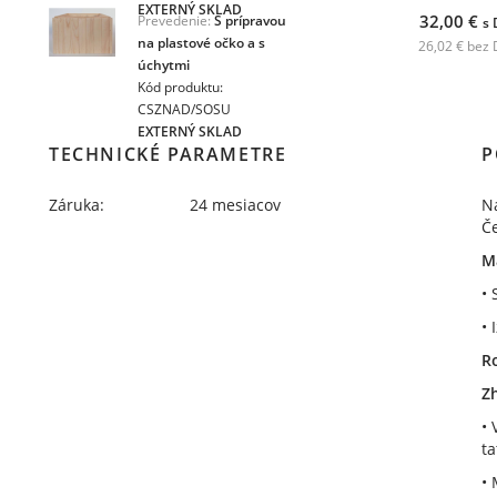
EXTERNÝ SKLAD
32,00 €
Prevedenie:
S prípravou
s
na plastové očko a s
26,02 € bez
úchytmi
Kód produktu:
CSZNAD/SOSU
EXTERNÝ SKLAD
TECHNICKÉ PARAMETRE
P
Záruka:
24 mesiacov
Na
Č
Ma
• 
• 
R
Z
• 
ta
• 