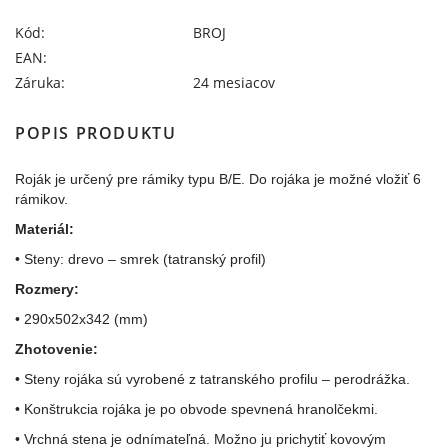
Kód:
BROJ
EAN:
Záruka:
24 mesiacov
POPIS PRODUKTU
Roják je určený pre rámiky typu B/E. Do rojáka je možné vložiť 6
rámikov.
Materiál:
• Steny: drevo – smrek (tatranský profil)
Rozmery:
• 290x502x342 (mm)
Zhotovenie:
• Steny rojáka sú vyrobené z tatranského profilu – perodrážka.
• Konštrukcia rojáka je po obvode spevnená hranolčekmi.
• Vrchná stena je odnímateľná. Možno ju prichytiť kovovým