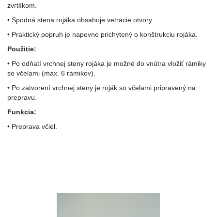
zvrtlíkom.
• Spodná stena rojáka obsahuje vetracie otvory.
• Praktický popruh je napevno prichytený o konštrukciu rojáka.
Použitie:
• Po odňatí vrchnej steny rojáka je možné do vnútra vložiť rámiky
so včelami (max. 6 rámikov).
• Po zatvorení vrchnej steny je roják so včelami pripravený na
prepravu.
Funkcia:
• Preprava včiel.