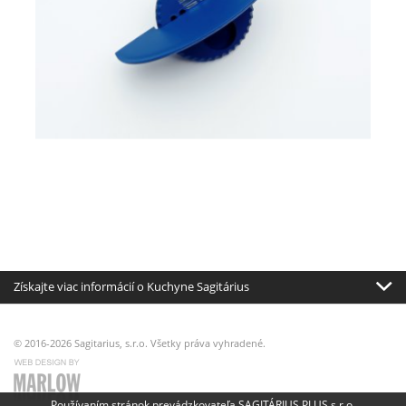
Získajte viac informácií o Kuchyne Sagitárius
© 2016-2026 Sagitarius, s.r.o. Všetky práva vyhradené.
Používaním stránok prevádzkovateľa SAGITÁRIUS PLUS s.r.o.