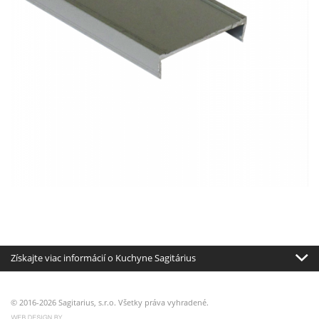
Získajte viac informácií o Kuchyne Sagitárius
© 2016-2026 Sagitarius, s.r.o. Všetky práva vyhradené.