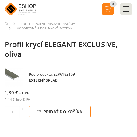
0
PROFESIONÁLNE POSUVNÉ SYSTÉMY
VODOROVNÉ A DOPLNKOVÉ SYSTÉMY
Profil krycí ELEGANT EXCLUSIVE,
oliva
Kód produktu: 22PA182169
EXTERNÝ SKLAD
1,89 €
s DPH
1,54 € bez DPH
PRIDAŤ DO KOŠÍKA